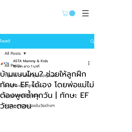
โพสต์
All Posts
ASTA Mammy & Kids
All Posts
16 ม.ค.
ยาว 1 นาที
บ้านแบบไหน? ช่วยให้ลูกฝึก
Tips & Tricks คุณพ่อคุณแม่
ทักษะ EF ได้เอง โดยพ่อแม่ไม่
สรรสาระเรื่องลูกน้อย
ต้องพูดซ้ำทุกวัน | ทักษะ EF
เมนูอาหารเพื่อลูกรัก
วันละตอน
พัฒนาการลูกน้อยในวัยต่างๆ