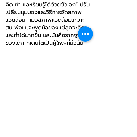
คิด ทำ และเรียนรู้ได้ด้วยตัวเอง” ปรับ
เปลี่ยนมุมมองและวิธีการจัดสภาพ
แวดล้อม  เมื่อสภาพแวดล้อมเหมาะ
สม พ่อแม่จะพูดน้อยลงแต่ลูกจะคิด
และทำได้มากขึ้น และนั่นคือรากฐาน
ของเด็ก ที่เติบโตเป็นผู้ใหญ่ที่มีวินัย 
คิดเป็น แก้ปัญหาได้ และพึ่งพาตัวเอง
ได้ในอนาคต จะช่วยให้ลูกของคุณมี
เครื่องมือสำคัญในการเผชิญโลกกว้าง
ด้วยความมั่นใจ เป็นผู้ที่สามารถบริหาร
จัดการชีวิตตัวเองได้อย่างอิสระ โดยที่
คุณพ่อคุณแม่เองก็หมดความกังวล
และเหนื่อยน้อยลงอย่างแน่นอน
มากกว่า 'ของเล่น' คือเห็นคุณได้เล่นกับลูก
วันนี้คุณเล่นกับลูกแล้วหรือยัง?
-A.smartbrain-