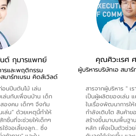
คุณศิวะเรศ 
นต์ กุมารแพทย์
ผู้บริหารบริษัทเอ สมาร์
การและพฤติกรรม
เอสมาร์ทเบรน คิดส์เวิลด์
่อนปีนต้นไม้ เล่น
สารจากผู้บริหาร " เร
ล่นกับเพื่อนบ้าน เด็ก
เป็นผู้ผลิตของเล่น 
ดาบสองคม เด็กๆ จึงก้ม
ในเรื่องพัฒนาการให้ก
ล่น” ด้วยเหตุนี้ทำให้
กำลังเติบโต สินค้าขอ
ิ้นที่จะช่วยให้เด็กๆ
สร้างขึ้นมาบนพื้น
ช้จอเลี้ยงลูก… ซึ่ง
หลัก เพื่อเป็นตัวช่ว
ยิ่งท้าทาย" และใน
กับลูกได้ง่ายขึ้น แล