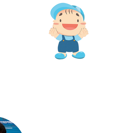
ป
7 ปีขึ้นไป