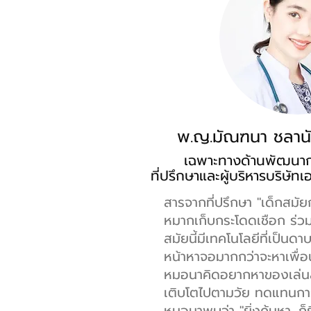
พ.ญ.มัณฑนา ชลานั
เฉพาะทางด้านพัฒนา
ที่ปรึกษาและผู้บริหารบริษัท
สารจากที่ปรึกษา "เด็กสมัยก
หมากเก็บกระโดดเชือก ร่วมเ
สมัยนี้มีเทคโนโลยีที่เป็น
หน้าหาจอมากกว่าจะหาเพื่อนเ
หมอนาคิดอยากหาของเล่นสักช
เติบโตไปตามวัย ทดแทนการใ
หมอนาพบว่า
"ยิ่งค้นหา…ก็