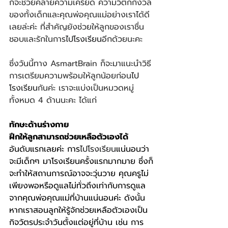
ก็จะช่วยคลายความเครียด ความวิตกกังวล
ของทั้งเด็กและคุณพ่อคุณแม่อย่างเราได้ดี
เลยล่ะค่ะ ที่สำคัญยังช่วยให้ลูกของเราชื่น
ชอบและรักในการ
ไปโรงเรียน
อีกด้วยนะคะ
ซึ่งวันนี้ทาง AsmartBrain ก็จะมาแนะนำวิธี
การเตรียมความพร้อมให้ลูกน้อยก่อน
ไป
โรงเรียน
กันค่ะ เราจะแบ่งเป็นหมวดหมู่
ทั้งหมด 4 ด้านนะคะ ได้แก่
ทักษะด้านร่างกาย
ฝึกให้ลูกสามารถช่วยเหลือตัวเองได้ 
อันดับแรกเลยค่ะ การ
ไปโรงเรียน
แ
น่นอนว่า
จะมีเด็กๆ มาโรงเรียนครั้งแรกมากมาย ซึ่งก็
จะทำให้สถานการณ์อาจจะวุ่นวาย คุณครูไม่
เพียงพอหรือดูแลไม่ทั่วถึงเท่ากับการดูแล
จากคุณพ่อคุณแม่ที่บ้านแน่นอนค่ะ ดังนั้น
หากเราสอนลูกให้รู้จักช่วยเหลือตัวเองเป็น
กิจวัตรประจำวันตั้งแต่อยู่ที่บ้าน เช่น การ