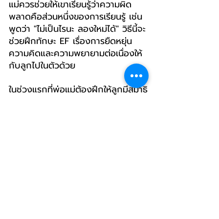
แม่ควรช่วยให้เขาเรียนรู้ว่าความผิด
พลาดคือส่วนหนึ่งของการเรียนรู้ เช่น 
พูดว่า "ไม่เป็นไรนะ ลองใหม่ได้" วิธีนี้จะ
ช่วยฝึกทักษะ EF เรื่องการยืดหยุ่น
ความคิดและความพยายามต่อเนื่องให้
กับลูกไปในตัวด้วย
ในช่วงแรกที่พ่อแม่ต้องฝึกให้ลูกมีสมาธิ
เเละสามารถจัดการกับการบ้านด้วยตัว
เองได้ อาจต้องใช้เวลาเเละคุณพ่อคุณ
แม่อาจต้องนั่งใกล้ๆ เพื่อช่วยกระตุ้น 
แต่เมื่อเห็นว่าลูกเริ่มจัดการตัวเองได้
แล้ว ควรถอยออกมาให้เขาทำเองมาก
ขึ้น การปล่อยให้เด็กลองผิดลองถูก
บ้าง จะช่วยให้เขาเรียนรู้ที่จะพึ่งพาตัว
เอง และสร้างความมั่นใจในตัวเอง
การทำให้ลูกมีสมาธิและจัดการการบ้าน