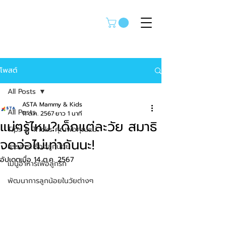
โพสต์
All Posts
ASTA Mammy & Kids
All Posts
11 ต.ค. 2567
ยาว 1 นาที
แม่ๆรู้ไหม?เด็กแต่ละวัย สมาธิ
Tips & Tricks คุณพ่อคุณแม่
จดจ่อไม่เท่ากันนะ!
สรรสาระเรื่องลูกน้อย
อัปเดตเมื่อ
14 ต.ค. 2567
เมนูอาหารเพื่อลูกรัก
พัฒนาการลูกน้อยในวัยต่างๆ