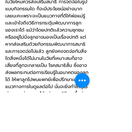
ในวัยไหนควรส่งเสริมสมาธิ การจดจ่อในรูป
แบบกิจกรรมใด ก็จะมีประโยชน์อย่างมาก
เลยนะคะเพราะจะเป็นแนวทางที่ดีให้พ่อแม่รู้ 
เเละเข้าใจถึงวิธีการกระตุ้นพัฒนาการลูก
ของเราได้ แม้ว่าโดยปกติเเล้วความซุกซน 
หรืออยู่ไม่นิ่งลูกอาจมองเป็นเรื่องปกติ แต่
หากส่งเสริมด้วยกิจกรรมพัฒนาการสมาธิ
และการจดจ่อไปแล้ว ลูกยังคงจดจ่อกับสิ่ง
ใดสิ่งหนึ่งได้ไม่นานในวัยที่เหมาะสมก็อาจ
เสี่ยงที่ลูกจะกลายเป็น โรคสมาธิสั้น ซึ่งอาจ
ส่งผลกระทบต่อการเรียนรู้ในอนาคตของลูก
ได้ ให้พาลูกไปพบแพทย์เพื่อปรึกษาเเละหา
แนวทางการในดูแลต่อไป นั่นจะยิ่งทำให้คุณ
พ่อคุณแม่ดูแลลูกได้อย่างถูกวิธีมากขึ้นค่ะ
มากกว่า 'ของเล่น' คือเห็นคุณได้เล่นกับลูก
วันนี้คุณเล่นกับลูกแล้วหรือยัง?
- AsmartBrain  -