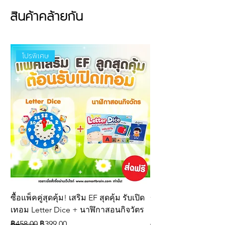
ป
ระโยชน์จากการใช้งาน
🏊 ช่วยฝึกการลอยตัวและสร้างความคุ้น
สินค้าคล้ายกัน
เคยกับการอยู่ในน้ำ
💪 เสริมความมั่นใจในการฝึกว่ายน้ำ
สำหรับเด็ก
โปรพิเศษ
🎉 ใช้เล่นน้ำและทำกิจกรรมในสระว่ายน้ำ
ได้อย่างสนุกสนาน
🤲 น้ำหนักเบา จับถือและใช้งานได้สะดวก
🏡 เหมาะสำหรับใช้ที่บ้าน โรงเรียน และ
สถาบันสอนว่ายน้ำ
แนะนำสำหรับเด็กอายุประมาณ 1–3 ปี
โดยควรใช้งานภายใต้การดูแลอย่างใกล้
ชิดของผู้ปกครองหรือผู้สอนว่ายน้ำ
(โฟมเส้นว่ายน้ำเป็นอุปกรณ์ช่วยฝึก ไม่ใช่
อุปกรณ์ช่วยชีวิต)
คุณสมบัติ
ซื้อแพ็คคู่สุดคุ้ม! เสริม EF สุดคุ้ม รับเปิด
ของเล่นเสริมพัฒนากา
ผลิตจาก โฟม EVA คุณภาพสูง เนื้อ
เทอม Letter Dice + นาฬิกาสอนกิจวัตร
ลูกเต๋าสะกดคำภาษา
แน่น ไม่กลวง
ราคาปกติ
ราคาขายลด
ราคาปกติ
฿458.00
฿399.00
฿309.00