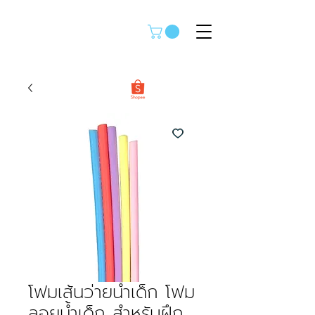
โฟมเส้นว่ายน้ำเด็ก โฟม
ลอยน้ำเด็ก สำหรับฝึก