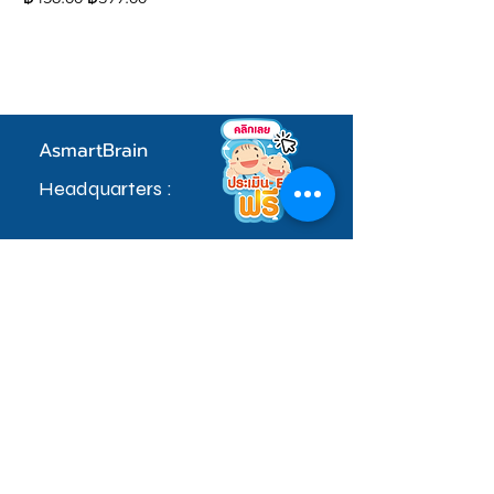
ให้แรงพยุงที่ดี เหมาะสำหรับการฝึก
ลอยตัว
น้ำหนักเบา ใช้งานง่าย
ไม่อมน้ำ แห้งไว ทำความสะอาดง่าย
แข็งแรง ทนทาน ใช้งานได้ยาวนาน
ขนาด เส้นผ่านศูนย์กลาง 3.8 ซม. ×
AsmartBrain
ยาว 150 ซม.
Headquarters :
จำหน่าย 1 เส้น
97 หมู่ที่ 5 ซอยคลองมะเดื่อ 17 ตำบลดอนไก่ดี
อำเภอกระทุ่มแบนจ.สมุทรสาคร 74110
sale.admin@asmartbrain.com