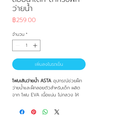
ว่ายน้ำ
ราคา
฿259.00
จำนวน
*
เพิ่มลงในรถเข็น
โฟมเส้นว่ายน้ำ ASTA
อุปกรณ์ช่วยฝึก
ว่ายน้ำและฝึกลอยตัวสำหรับเด็ก ผลิต
จาก โฟม EVA เนื้อแน่น ไม่กลวง ให้
แรงพยุงที่ดี น้ำหนักเบา จับถนัดมือ
เหมาะสำหรับใช้เล่นน้ำ ฝึกว่ายน้ำ และ
กิจกรรมในสระว่ายน้ำ
ราคา: 1 เส้น