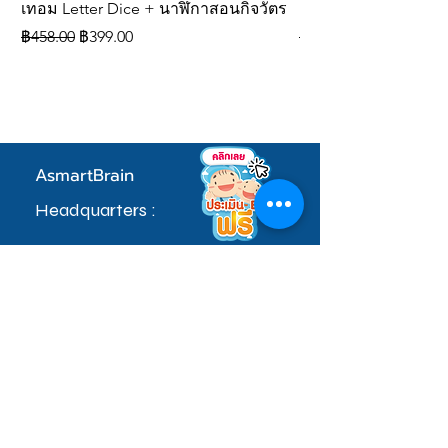
ระหว่างขาได้กระชับ
เทอม Letter Dice + นาฬิกาสอนกิจวัตร
ลูกเต๋าสะกดคำภาษา
ผ่านมาตรฐานความปลอดภัยสากล
ราคาปกติ
ราคาขายลด
ราคาปกติ
฿458.00
฿399.00
฿309.00
EN-71 (สหภาพยุโรป) มอก. 685-
2540 (ประเทศไทย)
AsmartBrain
Headquarters :
97 หมู่ที่ 5 ซอยคลองมะเดื่อ 17 ตำบลดอนไก่ดี
อำเภอกระทุ่มแบนจ.สมุทรสาคร 74110
sale.admin@asmartbrain.com