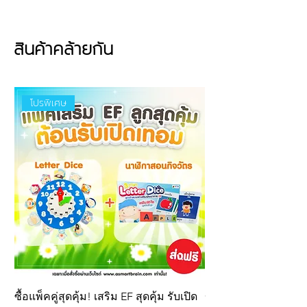
ประโยชน์จากการใช้งาน
🏊 ช่วยฝึกการทรงตัวในน้ำอย่างถูกต้อง
💪 พัฒนาทักษะการเคลื่อนไหวของแขน
สินค้าคล้ายกัน
และท่าว่ายน้ำ
🦵 ช่วยฝึกการตีขาและควบคุมท่าทางใน
การว่ายน้ำ
โปรพิเศษ
🌊 เพิ่มความมั่นใจสำหรับเด็กและผู้เริ่ม
ต้นเรียนว่ายน้ำ
🏫 เหมาะสำหรับใช้ในโรงเรียนสอนว่ายน้ำ
สโมสร และสระว่ายน้ำทั่วไป
คุณสมบัติ
ขนาด
7.2 × 21.2 × 12 ซม.
ผลิตจาก
EVA เกรด A คุณภาพสูง
น้ำหนักเบา ให้แรงพยุงที่ดี
เนื้อโฟมแน่น แข็งแรง ทนทาน ไม่เสีย
รูปง่าย
พื้นผิวเรียบ นุ่ม ไม่ระคายเคืองผิว
ออกแบบตามหลักสรีระ ช่วยหนีบ
ซื้อแพ็คคู่สุดคุ้ม! เสริม EF สุดคุ้ม รับเปิด
ของเล่นเสริมพัฒนากา