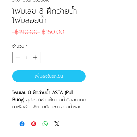
SKU: 09SP03300A
โฟมเลข 8 ฝึกว่ายน้ำ
โฟมลอยน้ำ
ราคาปกติ
ราคาขายลด
 ฿190.00 
฿150.00
จำนวน
*
เพิ่มลงในรถเข็น
โฟมเลข 8 ฝึกว่ายน้ำ ASTA (Pull
Buoy)
อุปกรณ์ช่วยฝึกว่ายน้ำที่ออกแบบ
มาเพื่อช่วยพัฒนาทักษะการว่ายน้ำของ
เด็กและผู้เริ่มต้น โดยใช้หนีบระหว่างขา
เพื่อช่วยพยุงร่างกาย ลดการใช้ขา และ
เน้นการฝึกท่าทาง