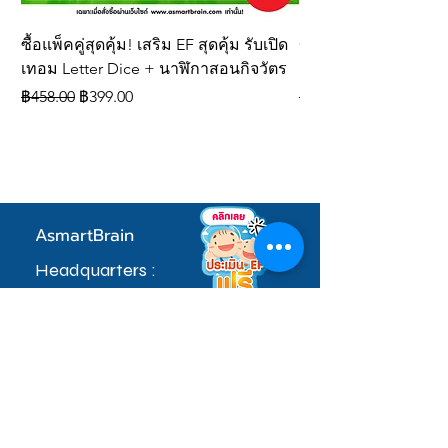
น้ำหนักเบา เคลื่อนย้ายสะดวก
ใช้งานได้ยาวนาน
ซื้อแพ็คคู่สุดคุ้ม! เสริม EF สุดคุ้ม รับเปิด
ของเล่นเสริมพัฒนากา
เทอม Letter Dice + นาฬิกาสอนกิจวัตร
ลูกเต๋าสะกดคำภาษา
ราคาปกติ
ราคาขายลด
ราคาปกติ
฿458.00
฿399.00
฿309.00
AsmartBrain
Headquarters :
97 หมู่ที่ 5 ซอยคลองมะเดื่อ 17 ตำบลดอนไก่ดี
อำเภอกระทุ่มแบนจ.สมุทรสาคร 74110
sale.admin@asmartbrain.com