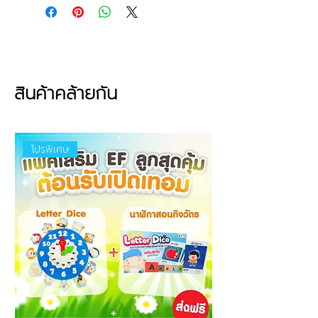
เรียนรู้สิ่งต่าง ๆ รอบตัวผ่านการเล่น
โฟมปูพื้นจิ๊กซอว์ชุดสิ่งของ มาพร้อม
ภาพสิ่งของหลากหลายรูปแบบ สามารถ
ถอด–ใส่ชิ้นส่วนได้ ช่วยให้เด็ก ๆ ฝึกการ
สังเกต การจดจำ และเรียนรู้คำศัพท์จาก
สิ่งของใกล้ตัว
สินค้าคล้ายกัน
คุณสมบัติ
ขนาด 30×30 ซม. หนา 1 ซม.
โปรพิเศษ
ชุดสิ่งของ 8 ชิ้น ฝึกเรียนรู้ผ่านการ
เล่น
ผลิตจากโฟมคุณภาพดี ปลอดภัย
สำหรับเด็ก
รองรับแรงกระแทก เหมาะสำหรับเด็ก
เล็ก
สีสันสดใส ช่วยเพิ่มความสนใจใน
การเรียนรู้
ต่อเพิ่มพื้นที่ได้ตามต้องการ
ไม่อมและไม่ซึมน้ำ ทำความสะอาด
ง่าย