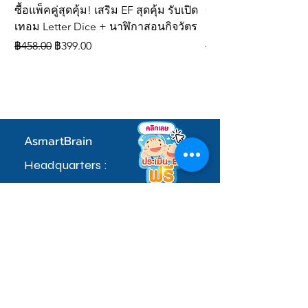
การเรียนรู้
ซื้อแพ็คคู่สุดคุ้ม! เสริม EF สุดคุ้ม รับเปิด
ของเล่นเสริมพัฒนากา
ช่วยให้เด็กเรียนรู้คำศัพท์และลำดับวัน
เทอม Letter Dice + นาฬิกาสอนกิจวัตร
ลูกเต๋าสะกดคำภาษา
ในสัปดาห์ได้ง่ายขึ้น
ราคาปกติ
ราคาขายลด
ราคาปกติ
฿458.00
฿399.00
฿309.00
ผ่านมาตรฐานความปลอดภัย EN 71
(มาตรฐานความปลอดภัยของเล่น
ยุโรป)
มอก. 685-2540 (ประเทศไทย)
ปลอดภัยสำหรับเด็กเมื่อใช้งานตามคำ
แนะนำ
AsmartBrain
Headquarters :
97 หมู่ที่ 5 ซอยคลองมะเดื่อ 17 ตำบลดอนไก่ดี
อำเภอกระทุ่มแบนจ.สมุทรสาคร 74110
sale.admin@asmartbrain.com