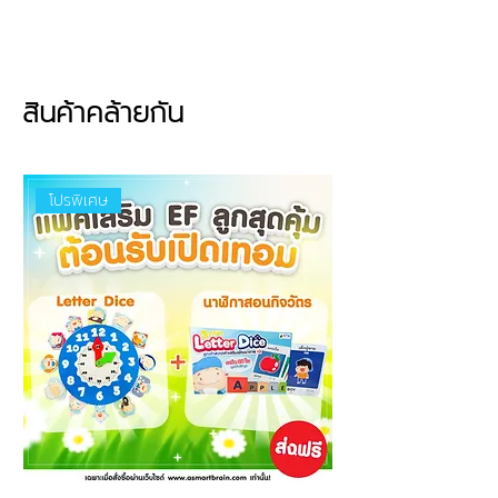
พร้อมฝึกการอ่าน การสะกดคำ และการ
จดจำลำดับวันผ่านสีสันสดใสที่ดึงดูด
ความสนใจ
ประโยชน์จากการเล่น
สินค้าคล้ายกัน
📅 เรียนรู้คำศัพท์วันในสัปดาห์
(Monday–Sunday)
🔤 ฝึกการอ่าน การสะกดคำ และการออก
โปรพิเศษ
เสียงภาษาอังกฤษเบื้องต้น
🧠 พัฒนาความจำ การเรียงลำดับ และ
การเชื่อมโยงข้อมูล
👨‍🏫 เหมาะสำหรับใช้เป็นสื่อการเรียนการ
สอนภาษาอังกฤษทั้งที่บ้านและใน
ห้องเรียน
คุณสมบัติ
ผลิตจากโฟม EVA เกรด A
คุณภาพสูง นุ่มนิ่ม น้ำหนักเบา และใช้
งานได้ยาวนาน
สีสันสดใส ช่วยกระตุ้นความสนใจและ