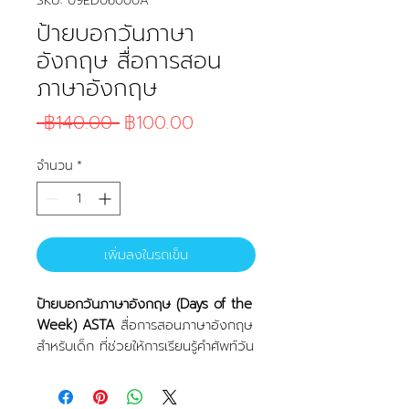
SKU: 09ED06000A
ป้ายบอกวันภาษา
อังกฤษ สื่อการสอน
ภาษาอังกฤษ
ราคาปกติ
ราคาขายลด
 ฿140.00 
฿100.00
จำนวน
*
เพิ่มลงในรถเข็น
ป้ายบอกวันภาษาอังกฤษ (Days of the
Week) ASTA
สื่อการสอนภาษาอังกฤษ
สำหรับเด็ก ที่ช่วยให้การเรียนรู้คำศัพท์วัน
ในสัปดาห์เป็นเรื่องสนุก เด็ก ๆ จะได้
เรียนรู้คำศัพท์ Monday–Sunday