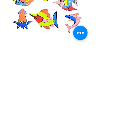
ชุดตกแต่งผนังห้องเด็ก ลายปลา
สวยงาม สีสันสดใส
ราคา
฿190.00