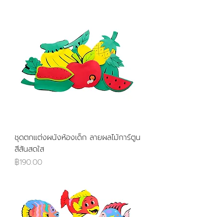
ชุดตกแต่งผนังห้องเด็ก ลายผลไม้การ์ตูน
สีสันสดใส
ราคา
฿190.00