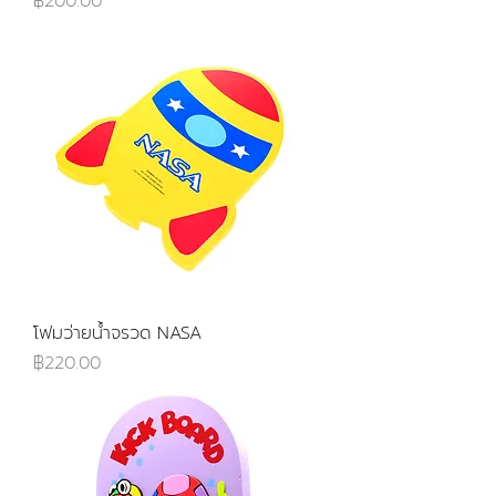
ราคา
฿200.00
โฟมว่ายน้ำจรวด NASA
ราคา
฿220.00