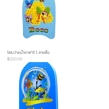
โฟมว่ายน้ำซาฟารี | ลายผึ้ง
ราคา
฿200.00