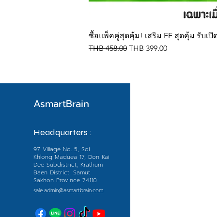
ซื้อแพ็คคู่สุดคุ้ม! เสริม EF สุดคุ้ม รั
Regular Price
Sale Price
THB 458.00
THB 399.00
AsmartBrain
Menu
Headquarters :
หน้าหลัก
97 Village No. 5, Soi
Shop All
Khlong Maduea 17, Don Kai
Dee Subdistrict, Krathum
EF
Baen District, Samut
Sakhon Province 74110
แนะนำสินค้าแต่ล
sale.admin@asmartbrain.com
บทความน่ารู้