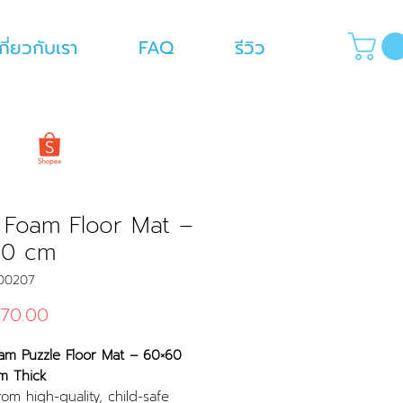
กี่ยวกับเรา
FAQ
รีวิว
 Foam Floor Mat –
60 cm
L00207
Price
70.00
am Puzzle Floor Mat – 60×60
m Thick
om high-quality, child-safe