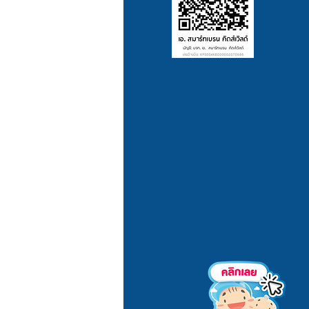
vacy Policy
yment/Shipping