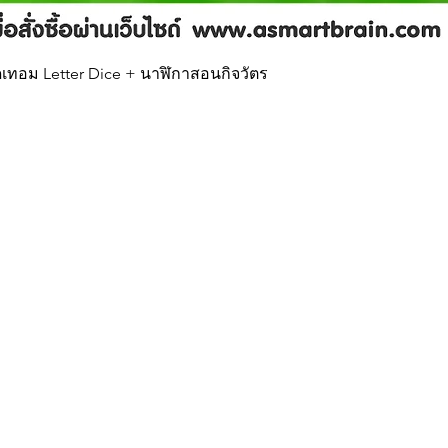
Quick View
บเปิดเทอม Letter Dice + นาฬิกาสอนกิจวัตร
Our Brands
In
Asta
FA
Tadatoy
Ab
Co
ะช่วงวัย
Lo
Re