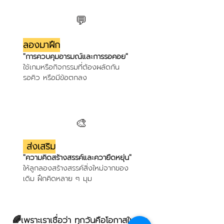
💬
ลองมาฝึก
"การควบคุมอารมณ์และการรอคอย"
ใช้เกมหรือกิจกรรมที่ต้องผลัดกัน
รอคิว หรือมีข้อตกลง
🎨
ส่งเสริม
"ความคิดสร้างสรรค์และควายืดหยุ่น"
ให้ลูกลองสร้างสรรค์สิ่งใหม่จากของ
เดิม ฝึกคิดหลาย ๆ มุม
🌈เพราะเราเชื่อว่า ทุกวันคือโอกาสในการ