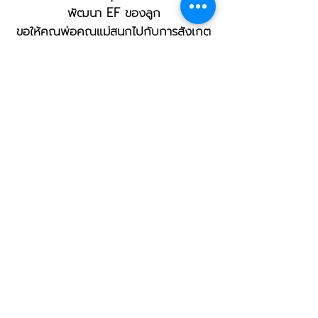
พัฒนา EF ของลูก
ขอให้คุณพ่อคุณแม่สนุกไปกับการสังเกต
เรียนรู้ และเติบโตไปพร้อมกัน ❤️
ดูของเล่นสำหรับ EF นี้
AsmartBrain