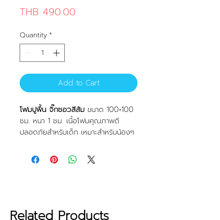
Price
THB 490.00
Quantity
*
Add to Cart
โฟมปูพื้น จิ๊กซอวสีส้ม
ขนาด 100×100
ซม. หนา 1 ซม. เนื้อโฟมคุณภาพดี
ปลอดภัยสำหรับเด็ก เหมาะสำหรับน้องๆ
หนูใช้ต่อเล่นพัฒนาสมอง หรือสำหรับ
การหัดคลานของลูกน้อย สามารถรับแรง
กระแทกและคืนตัวได้เป็นได้เป็นอย่างดี
คุณสมบัติ
น้ำหนักเบา
ปลอดภัย
Related Products