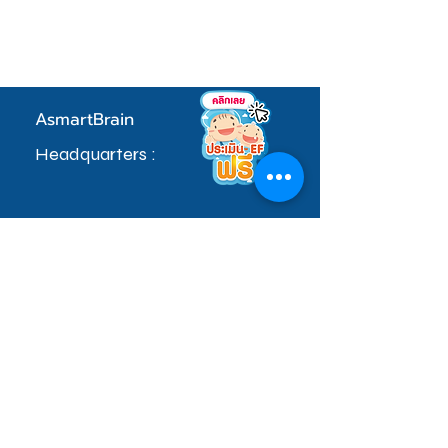
AsmartBrain
Headquarters :
97 Village No. 5, Soi Khlong Maduea 17,
Don Kai Dee Subdistrict, Krathum Baen
District, Samut Sakhon Province 74110
sale.admin@asmartbrain.com