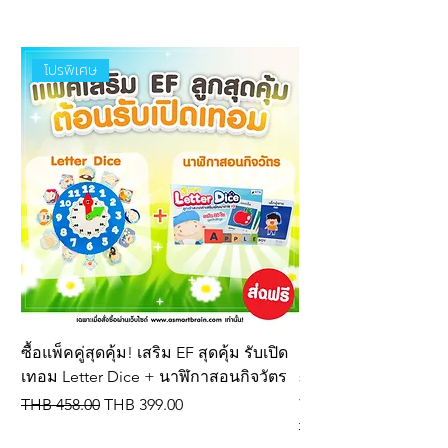
ใช้งานได้นาน
สีสันสวยงาม
ต่อได้ไม่จำกัดพื้นที่
โปรพิเศษ
น้ำไม่อมและไม่ซึม
ทำความสะอาดง่าย
ซื้อแพ็คคู่สุดคุ้ม! เสริม EF สุดคุ้ม รับเปิด
New product! Letter 
เทอม Letter Dice + นาฬิกาสอนกิจวัตร
spelling dice, IQ de
vocabulary cards
Regular Price
Sale Price
THB 458.00
THB 399.00
Regular Price
THB 309.00