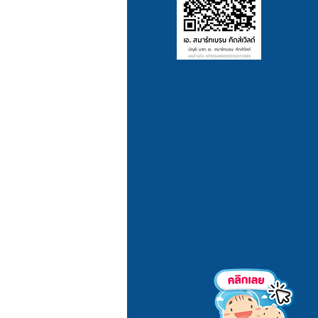
vacy Policy
yment/Shipping