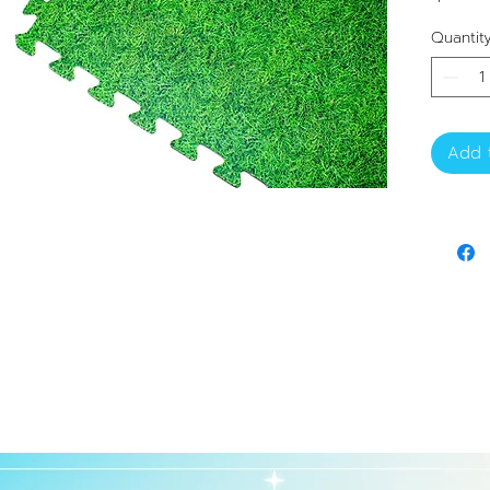
เล่นที่น
Quantit
ธรรมชาติใ
คุณสมบั
ขนาด
รองร
Add t
ลายห
พื้นที
ต่อเพิ
ไม่อม
เช็ด
น้ำหน
ใช้ง