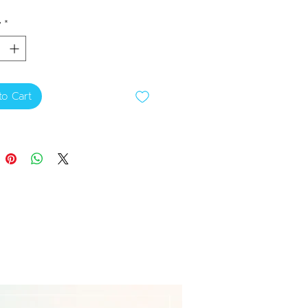
ุ่มและปลอดภัย พร้อมเพิ่มบรรยากาศ
y
*
ห้กับพื้นที่ภายในบ้าน
ติ
 100×100 ซม. หนา 1 ซม.
ับแรงกระแทก เหมาะสำหรับเด็กเล็ก
o Cart
ญ้าธรรมชาติ เพิ่มความสวยงามให้
่ใช้งาน
่มพื้นที่ได้ไม่จำกัด
และไม่ซึมน้ำ ทำความสะอาดง่าย
ทำความสะอาดง่าย ดูแลสะดวก
ักเบา เคลื่อนย้ายง่าย
านได้ยาวนาน