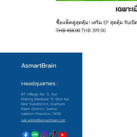
ซื้อแพ็คคู่สุดคุ้ม! เสริม EF สุดคุ้ม รั
Regular Price
Sale Price
THB 458.00
THB 399.00
AsmartBrain
Menu
Headquarters :
หน้าหลัก
97 Village No. 5, Soi
Shop All
Khlong Maduea 17, Don Kai
Dee Subdistrict, Krathum
EF
Baen District, Samut
Sakhon Province 74110
แนะนำสินค้าแต่ล
sale.admin@asmartbrain.com
บทความน่ารู้