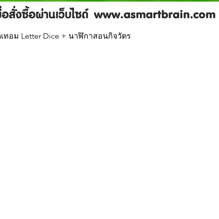
Quick View
บเปิดเทอม Letter Dice + นาฬิกาสอนกิจวัตร
Our Brands
In
Asta
FA
Tadatoy
Ab
Co
ะช่วงวัย
Lo
Re