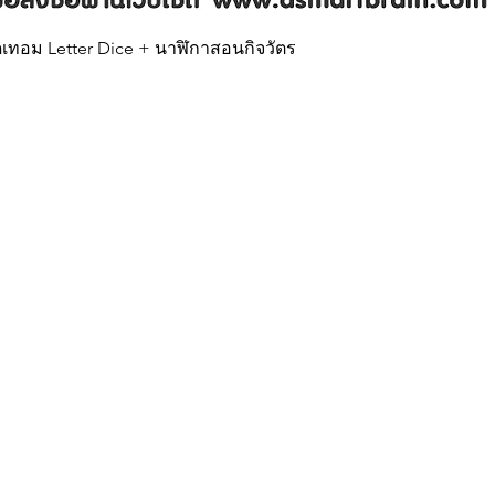
Quick View
บเปิดเทอม Letter Dice + นาฬิกาสอนกิจวัตร
Our Brands
In
Asta
FA
Tadatoy
Ab
Co
ะช่วงวัย
Lo
Re
Pri