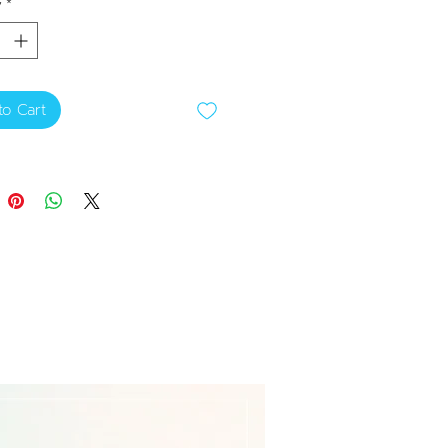
y
*
am texture, easy to wipe clean.
om high-quality materials, safe
-toxic for children.
s safe and enjoyable fun for
o Cart
s :
ble for long-term use
ht and attractive colors
 to use
atile usage
ใหม่ล่าสุด