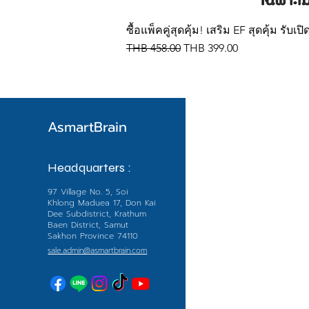
ซื้อแพ็คคู่สุดคุ้ม! เสริม EF สุดคุ้ม รั
Regular Price
Sale Price
THB 458.00
THB 399.00
AsmartBrain
Menu
Headquarters :
หน้าหลัก
97 Village No. 5, Soi
Shop All
Khlong Maduea 17, Don Kai
Dee Subdistrict, Krathum
EF
Baen District, Samut
Sakhon Province 74110
แนะนำสินค้าแต่ล
sale.admin@asmartbrain.com
บทความน่ารู้
เกี่ยวกับเรา