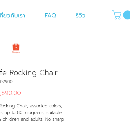
กี่ยวกับเรา
FAQ
รีวิว
ffe Rocking Chair
C02900
Price
,890.00
 Rocking Chair, assorted colors,
s up to 80 kilograms, suitable
h children and adults. No sharp
r corners.